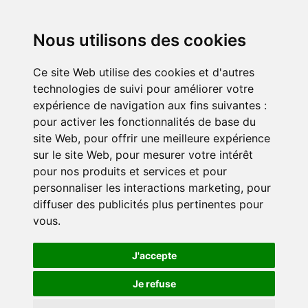
plaisir à vous informer de nos actualités. A
bientôt !
Nous utilisons des cookies
Ce site Web utilise des cookies et d'autres
Le Château de Lantilly est une propriété privée (I.S.M.H.)
technologies de suivi pour améliorer votre
expérience de navigation aux fins suivantes :
pour activer les fonctionnalités de base du
site Web
,
pour offrir une meilleure expérience
sur le site Web
,
pour mesurer votre intérêt
Château de Lantilly
pour nos produits et services et pour
Rue du Colombier
personnaliser les interactions marketing
,
pour
58800 CERVON
diffuser des publicités plus pertinentes pour
Bourgogne, France
vous
.
Accueil
Salles
Archives
Presse
Histoire
Contact
J'accepte
Chambres
Région
Mentions
Je refuse