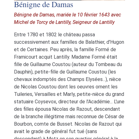
Bénigne de Damas
Bénigne de Damas, mariée le 10 février 1643 avec
Michel de Torcy de Lantilly, Seigneur de Lantilly
Entre 1780 et 1802 le château passa
successivement aux familles de Balathier, d'Hugon
et de Certaines. Peu après, la famille Formé de
Framicourt acquit Lantilly. Madame Formé était
fille de Guillaume Coustou (auteur du Tombeau du
Dauphin), petite-fille de Guillaume Coustou (les
chevaux indomptés des Champs Elysées...), nièce
de Nicolas Coustou dont les oeuvres ornent les
Tuileries, Versailles et Marly, petite-nièce du grand
statuaire Coysevox, directeur de l'Académie... L'une
des filles épousa Nicolas de Razout, descendant
de la branche illégitime mais reconnue de César de
Bourbon, comte de Busset. Nicolas de Razout qui
avait le grade de général fut tué (sans
descendant) à Metz en son quartier général à la